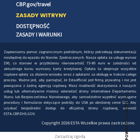
CBP.gov/travel
ZASADY WITRYNY
DOSTĘPNOŚĆ
ZASADY I WARUNKI
Zapewniamy pomoc zagranicznym podróżnym, którzy potrzebują dokumentacji
niezbędnej do wjazdu do Stanów Zjednoczonych. Nasza opłata za usługę wynosi
$90, co stanowi w przybliżeniu równowartość 75-80 euro w zależności od
aktualnego kursu wymiany karty kredytowej. Opłata ta obejmuje wszystkie
rządowe opłaty za złożenie wniosku wraz z opłatami za obsługę w trakcie całego
procesu. Ważne jest, aby pamiętać, że Estaofficial jest firmą prywatną i nie jest
powiązana z żadną agencją rządową. Masz możliwość skorzystania z naszych
usług lub alternatywnie możesz odwiedzić strony internetowe Departamentu
Stanu lub Bezpieczeństwa Narodowego, aby samodzielnie wypełnić wymagane
procedury i formularze dotyczące podróży do USA po obniżonej cenie $21. Aby
POWRÓT DO GÓRY
uzyskać bezpośredni dostęp do oficjalnej strony rządowej, odwiedź
ESTA.CBP.DHS.GOV.
Copyright 2026 ESTA Wszelkie prawa zastrzeżone.
Zarządzaj zgodą